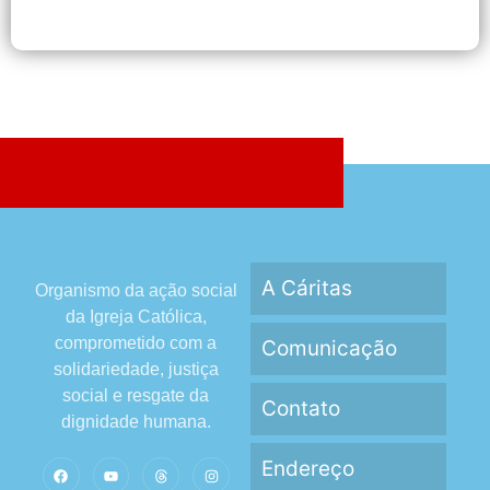
A Cáritas
Organismo da ação social
da Igreja Católica,
comprometido com a
Comunicação
solidariedade, justiça
social e resgate da
Contato
dignidade humana.
Endereço