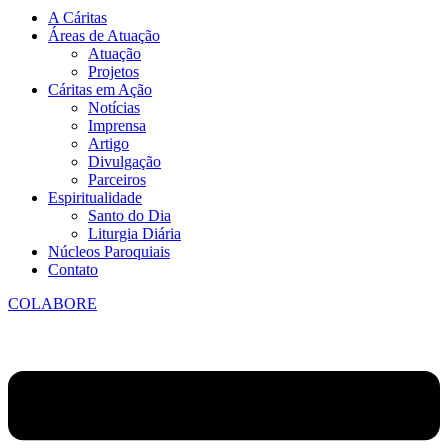
A Cáritas
Áreas de Atuação
Atuação
Projetos
Cáritas em Ação
Notícias
Imprensa
Artigo
Divulgação
Parceiros
Espiritualidade
Santo do Dia
Liturgia Diária
Núcleos Paroquiais
Contato
COLABORE