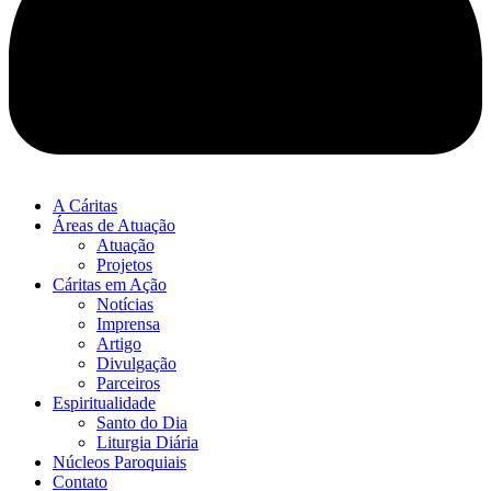
A Cáritas
Áreas de Atuação
Atuação
Projetos
Cáritas em Ação
Notícias
Imprensa
Artigo
Divulgação
Parceiros
Espiritualidade
Santo do Dia
Liturgia Diária
Núcleos Paroquiais
Contato