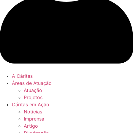
A Cáritas
Áreas de Atuação
Atuação
Projetos
Cáritas em Ação
Notícias
Imprensa
Artigo