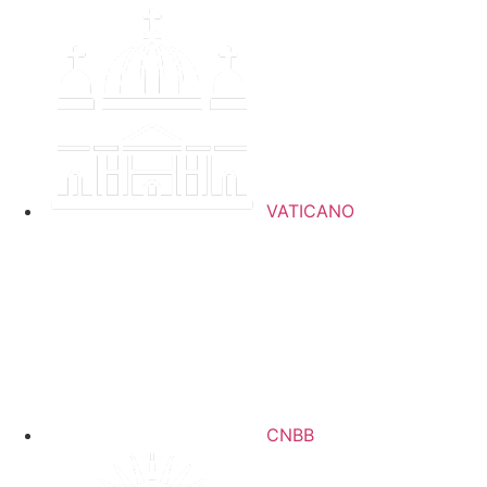
Ir
para
o
conteúdo
VATICANO
CNBB