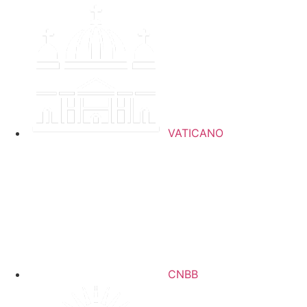
Ir
para
o
conteúdo
VATICANO
CNBB