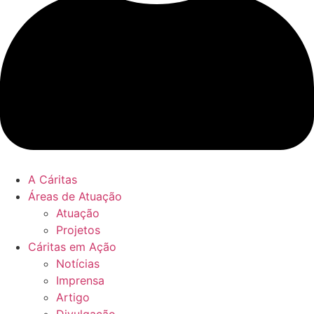
A Cáritas
Áreas de Atuação
Atuação
Projetos
Cáritas em Ação
Notícias
Imprensa
Artigo