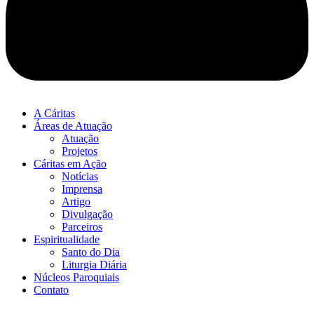
A Cáritas
Áreas de Atuação
Atuação
Projetos
Cáritas em Ação
Notícias
Imprensa
Artigo
Divulgação
Parceiros
Espiritualidade
Santo do Dia
Liturgia Diária
Núcleos Paroquiais
Contato