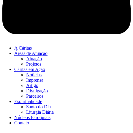
A Cáritas
Áreas de Atuação
Atuação
Projetos
Cáritas em Ação
Notícias
Imprensa
Artigo
Divulgação
Parceiros
Espiritualidade
Santo do Dia
Liturgia Diária
Núcleos Paroquiais
Contato