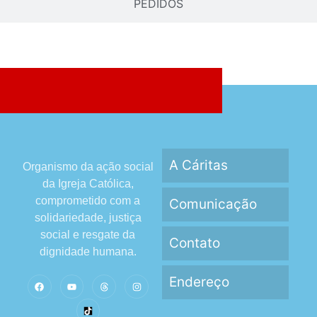
PEDIDOS
A Cáritas
Organismo da ação social
da Igreja Católica,
comprometido com a
Comunicação
solidariedade, justiça
social e resgate da
Contato
dignidade humana.
Endereço