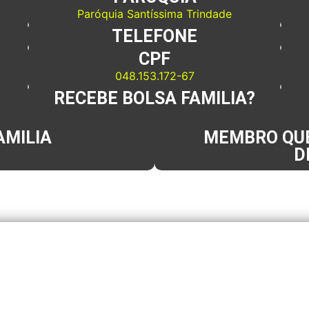
Paróquia Santíssima Trindade
TELEFONE
CPF
048.153.172-67
RECEBE BOLSA FAMILIA?
AMILIA
MEMBRO QUE
D