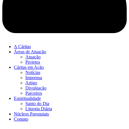
A Cáritas
Áreas de Atuação
Atuação
Projetos
Cáritas em Ação
Notícias
Imprensa
Artigo
Divulgação
Parceiros
Espiritualidade
Santo do Dia
Liturgia Diária
Núcleos Paroquiais
Contato