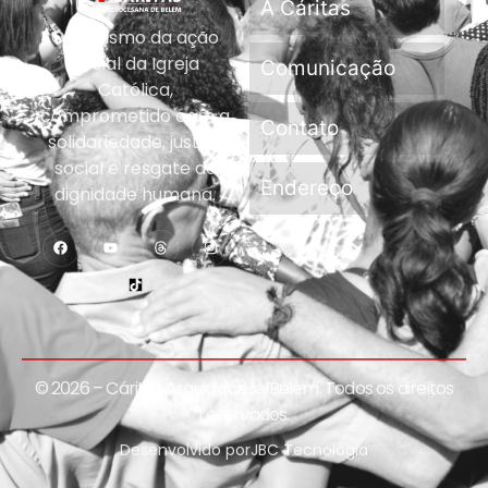
A Cáritas
Organismo da ação
social da Igreja
Comunicação
Católica,
comprometido com a
Contato
solidariedade, justiça
social e resgate da
Endereço
dignidade humana.
© 2026 – Cáritas Arquidiocese Belém. Todos os direitos
reservados.
Desenvolvido por
JBC Tecnologia