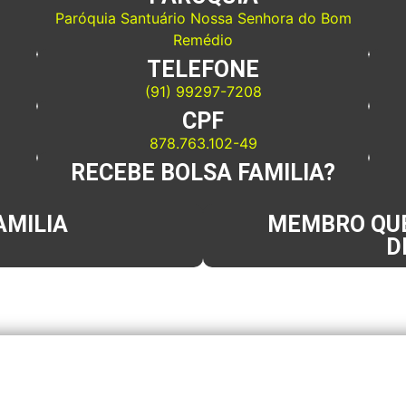
Paróquia Santuário Nossa Senhora do Bom
Remédio
TELEFONE
(91) 99297-7208
CPF
878.763.102-49
RECEBE BOLSA FAMILIA?
AMILIA
MEMBRO QUE
D