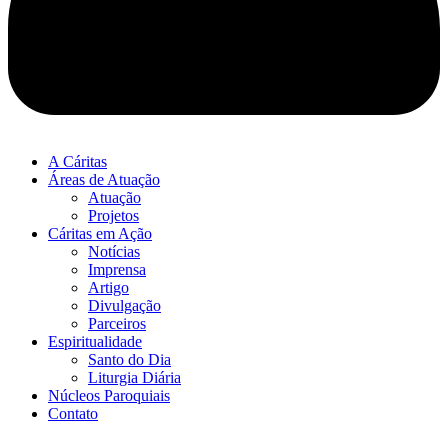
A Cáritas
Áreas de Atuação
Atuação
Projetos
Cáritas em Ação
Notícias
Imprensa
Artigo
Divulgação
Parceiros
Espiritualidade
Santo do Dia
Liturgia Diária
Núcleos Paroquiais
Contato