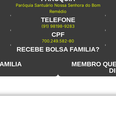
Paróquia Santuário Nossa Senhora do Bom
Remédio
TELEFONE
(91) 98198-9283
CPF
700.249.582-80
RECEBE BOLSA FAMILIA?
AMILIA
MEMBRO QUE
D