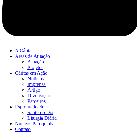
A Cáritas
Áreas de Atuação
Atuação
Projetos
Cáritas em Ação
Notícias
Imprensa
Artigo
Divulgação
Parceiros
Espiritualidade
Santo do Dia
Liturgia Diária
Núcleos Paroquiais
Contato