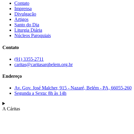
Contato
Imprensa
Divulgação
Artigos
Santo do Dia
Liturgia Diária
Núcleos Paroquiais
Contato
(91) 3355-2711
caritas@caritasarqbelem.org.br
Endereço
Av. Gov. José Malcher, 915 - Nazaré, Belém - PA, 66055-260
Segunda a Sexta: 8h às 14h
A Cáritas