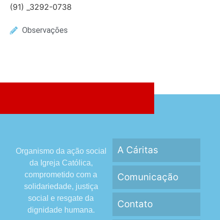
(91) _3292-0738
Observações
A Cáritas
Organismo da ação social
da Igreja Católica,
comprometido com a
Comunicação
solidariedade, justiça
social e resgate da
Contato
dignidade humana.