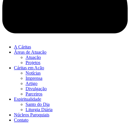
A Cáritas
Áreas de Atuação
Atuação
Projetos
Cáritas em Ação
Notícias
Imprensa
Artigo
Divulgação
Parceiros
Espiritualidade
Santo do Dia
Liturgia Diária
Núcleos Paroquiais
Contato