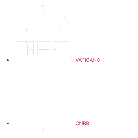
Ir
para
o
conteúdo
VATICANO
CNBB