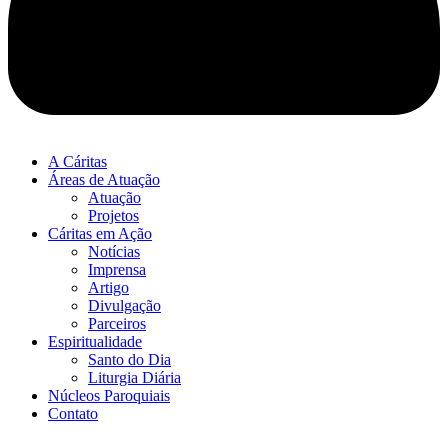
A Cáritas
Áreas de Atuação
Atuação
Projetos
Cáritas em Ação
Notícias
Imprensa
Artigo
Divulgação
Parceiros
Espiritualidade
Santo do Dia
Liturgia Diária
Núcleos Paroquiais
Contato