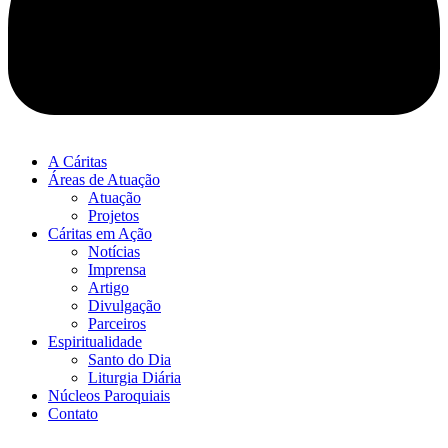
A Cáritas
Áreas de Atuação
Atuação
Projetos
Cáritas em Ação
Notícias
Imprensa
Artigo
Divulgação
Parceiros
Espiritualidade
Santo do Dia
Liturgia Diária
Núcleos Paroquiais
Contato