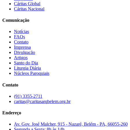
Cáritas Global
Cáritas Nacional
Comunicação
Notícias
FAQs
Contato
Imprensa
Divulgação
Artigos
Santo do Dia
Liturgia Diária
Núcleos Paroquiais
Contato
(91) 3355-2711
caritas@caritasarqbelem.org.br
Endereço
Av. Gov. José Malcher, 915 - Nazaré, Belém - PA, 66055-260
Segunda a Sexta: 8h às 14h