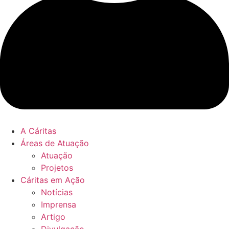
A Cáritas
Áreas de Atuação
Atuação
Projetos
Cáritas em Ação
Notícias
Imprensa
Artigo